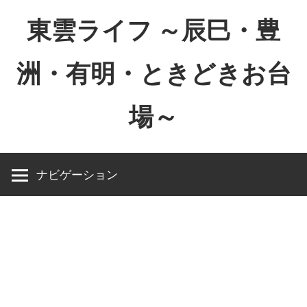
コ
東雲ライフ ～辰巳・豊
ン
テ
洲・有明・ときどきお台
ン
ツ
場～
へ
ス
東
キ
雲
ッ
ナビゲーション
ラ
プ
イ
フ
～
辰
巳・
豊