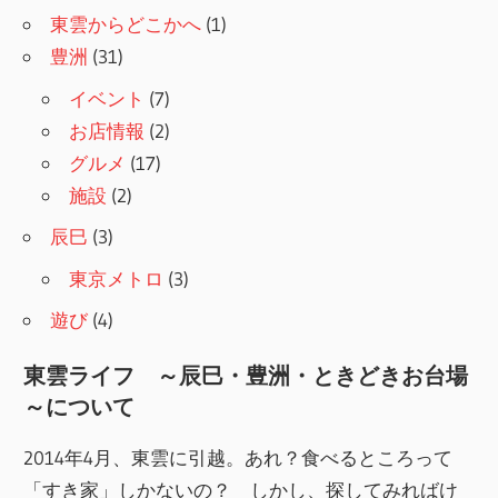
東雲からどこかへ
(1)
豊洲
(31)
イベント
(7)
お店情報
(2)
グルメ
(17)
施設
(2)
辰巳
(3)
東京メトロ
(3)
遊び
(4)
東雲ライフ ～辰巳・豊洲・ときどきお台場
～について
2014年4月、東雲に引越。あれ？食べるところって
「すき家」しかないの？ しかし、探してみればけ