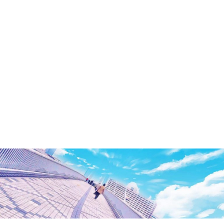
洲・
有
明・
と
き
ど
き
お
台
場
～