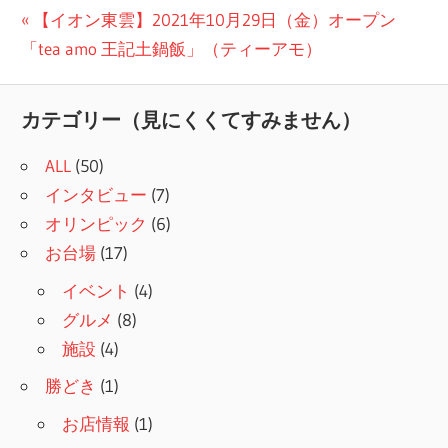
投
前
【イオン東雲】2021年10月29日（金）オープン
の
「tea amo 王記土鍋飯」（ティーアモ）
稿
記
ナ
事:
カテゴリー（見にくくてすみません）
ビ
ALL
(50)
ゲ
インタビュー
(7)
ー
オリンピック
(6)
シ
お台場
(17)
ョ
イベント
(4)
グルメ
(8)
ン
施設
(4)
勝どき
(1)
お店情報
(1)