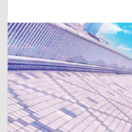
明・
と
き
ど
き
お
台
場
～