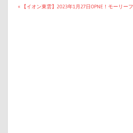
投
前
【イオン東雲】2023年1月27日OPNE！モーリ
の
稿
記
ナ
事:
ビ
ゲ
ー
シ
ョ
ン