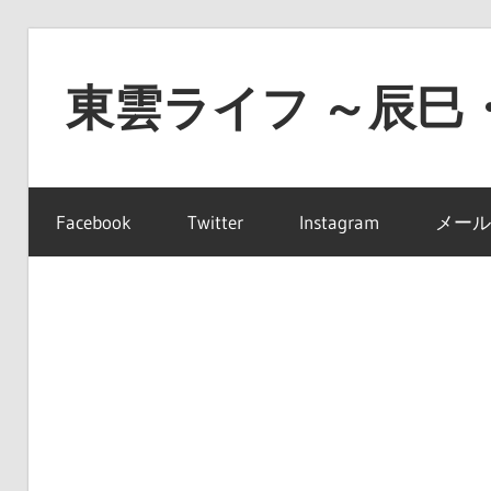
コ
ン
東雲ライフ ～辰巳
テ
ン
東
ツ
雲
へ
Facebook
Twitter
Instagram
メール
ラ
ス
イ
キ
フ
ッ
～
プ
辰
巳・
豊
洲・
有