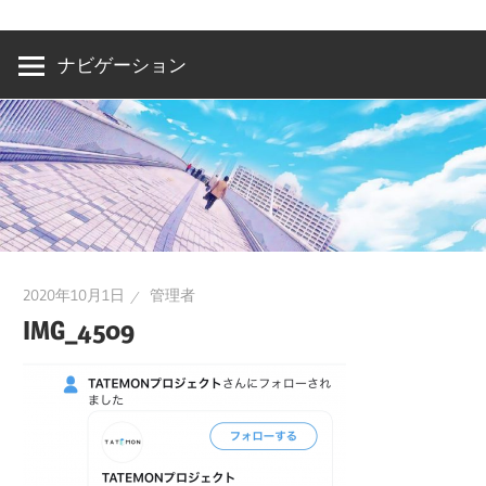
洲・
有
ナビゲーション
明・
と
き
ど
き
お
台
2020年10月1日
管理者
場
IMG_4509
～