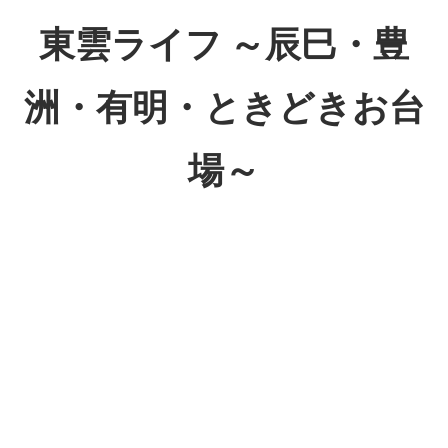
コ
東雲ライフ ～辰巳・豊
ン
テ
洲・有明・ときどきお台
ン
ツ
場～
へ
ス
東
キ
雲
ッ
ラ
プ
イ
フ
～
辰
巳・
豊