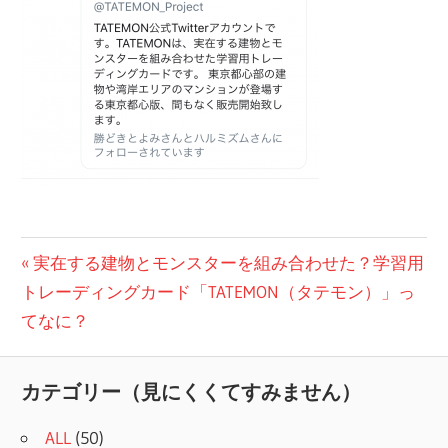
投
前
実在する建物とモンスターを組み合わせた？学習用
の
トレーディングカード「​TATEMON（タテモン）」っ
稿
記
てなに？
ナ
事:
ビ
カテゴリー（見にくくてすみません）
ゲ
ALL
(50)