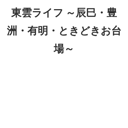
コ
東雲ライフ ～辰巳・豊
ン
テ
洲・有明・ときどきお台
ン
ツ
場～
へ
ス
東
キ
雲
ッ
ラ
プ
イ
フ
～
辰
巳・
豊