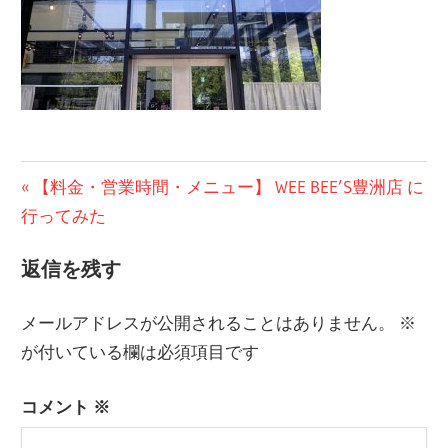
投
前
【料金・営業時間・メニュー】 WEE BEE’S豊洲店 に
の
行ってみた
稿
記
ナ
返信を残す
事:
ビ
メールアドレスが公開されることはありません。
※
ゲ
が付いている欄は必須項目です
ー
コメント
※
シ