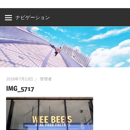
洲・
有
ナビゲーション
明・
と
き
ど
き
お
台
2018年7月13日
管理者
場
IMG_5717
～