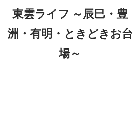
コ
東雲ライフ ～辰巳・豊
ン
テ
洲・有明・ときどきお台
ン
ツ
場～
へ
ス
東
キ
雲
ッ
ラ
プ
イ
フ
～
辰
巳・
豊