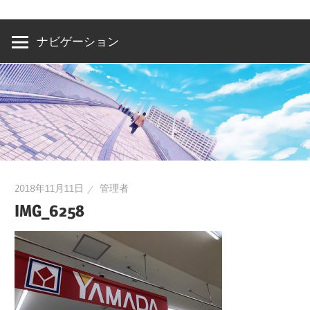
洲・
有
ナビゲーション
明・
と
き
ど
き
お
台
2018年11月11日
管理者
場
IMG_6258
～