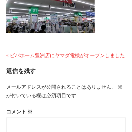
投
前
ビバホーム豊洲店にヤマダ電機がオープンしました
の
稿
返信を残す
記
ナ
事:
メールアドレスが公開されることはありません。
※
ビ
が付いている欄は必須項目です
ゲ
コメント
※
ー
シ