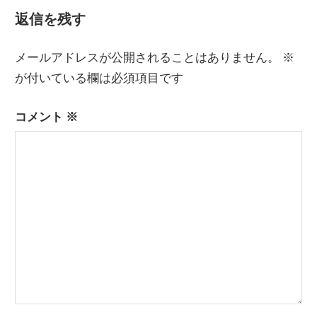
記
ナ
返信を残す
事:
ビ
メールアドレスが公開されることはありません。
※
ゲ
が付いている欄は必須項目です
ー
コメント
※
シ
ョ
ン