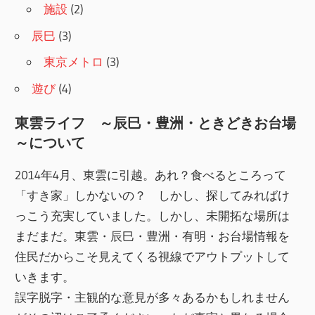
施設
(2)
辰巳
(3)
東京メトロ
(3)
遊び
(4)
東雲ライフ ～辰巳・豊洲・ときどきお台場
～について
2014年4月、東雲に引越。あれ？食べるところって
「すき家」しかないの？ しかし、探してみればけ
っこう充実していました。しかし、未開拓な場所は
まだまだ。東雲・辰巳・豊洲・有明・お台場情報を
住民だからこそ見えてくる視線でアウトプットして
いきます。
誤字脱字・主観的な意見が多々あるかもしれません