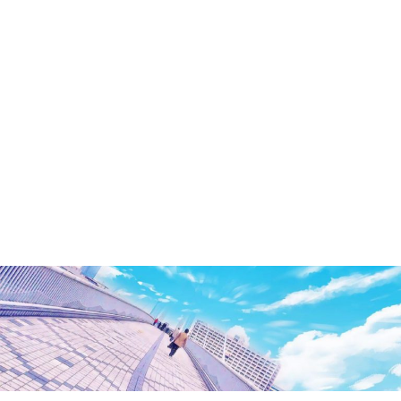
洲・
有
明・
と
き
ど
き
お
台
場
～