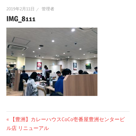
2019年2月11日
管理者
IMG_8111
投
前
【豊洲】カレーハウスCoCo壱番屋豊洲センタービ
の
ル店 リニューアル
稿