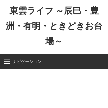
コ
東雲ライフ ～辰巳・豊
ン
テ
洲・有明・ときどきお台
ン
ツ
場～
へ
ス
東
キ
雲
ッ
ナビゲーション
ラ
プ
イ
フ
～
辰
巳・
豊