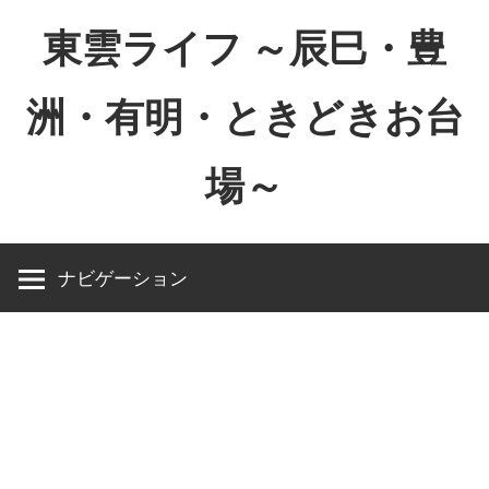
コ
東雲ライフ ～辰巳・豊
ン
テ
洲・有明・ときどきお台
ン
ツ
場～
へ
ス
東
キ
雲
ッ
ナビゲーション
ラ
プ
イ
フ
～
辰
巳・
豊