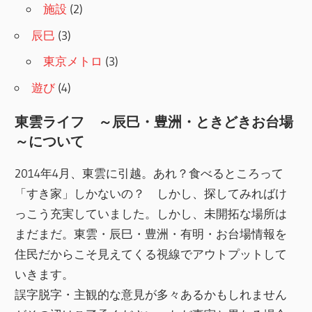
施設
(2)
辰巳
(3)
東京メトロ
(3)
遊び
(4)
東雲ライフ ～辰巳・豊洲・ときどきお台場
～について
2014年4月、東雲に引越。あれ？食べるところって
「すき家」しかないの？ しかし、探してみればけ
っこう充実していました。しかし、未開拓な場所は
まだまだ。東雲・辰巳・豊洲・有明・お台場情報を
住民だからこそ見えてくる視線でアウトプットして
いきます。
誤字脱字・主観的な意見が多々あるかもしれません