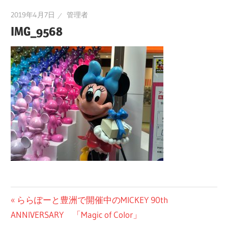
2019年4月7日
管理者
IMG_9568
投
前
ららぽーと豊洲で開催中のMICKEY 90th
の
ANNIVERSARY 「Magic of Color」
稿