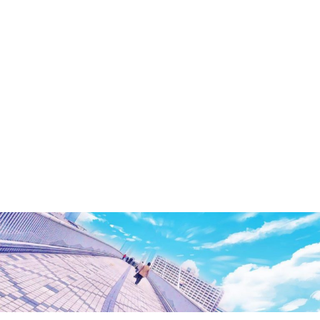
洲・
有
明・
と
き
ど
き
お
台
場
～