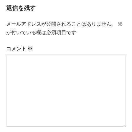
記
ナ
返信を残す
事:
ビ
メールアドレスが公開されることはありません。
※
ゲ
が付いている欄は必須項目です
ー
コメント
※
シ
ョ
ン