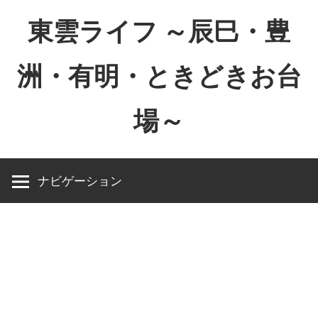
コ
東雲ライフ ～辰巳・豊
ン
テ
洲・有明・ときどきお台
ン
ツ
場～
へ
ス
東
キ
雲
ッ
ナビゲーション
ラ
プ
イ
フ
～
辰
巳・
豊