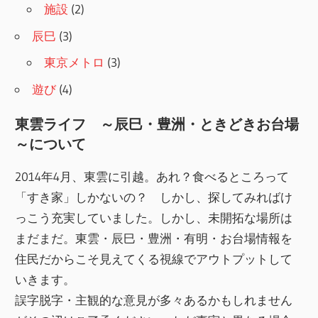
施設
(2)
辰巳
(3)
東京メトロ
(3)
遊び
(4)
東雲ライフ ～辰巳・豊洲・ときどきお台場
～について
2014年4月、東雲に引越。あれ？食べるところって
「すき家」しかないの？ しかし、探してみればけ
っこう充実していました。しかし、未開拓な場所は
まだまだ。東雲・辰巳・豊洲・有明・お台場情報を
住民だからこそ見えてくる視線でアウトプットして
いきます。
誤字脱字・主観的な意見が多々あるかもしれません