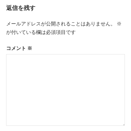
記
ナ
返信を残す
事:
ビ
メールアドレスが公開されることはありません。
※
ゲ
が付いている欄は必須項目です
ー
コメント
※
シ
ョ
ン