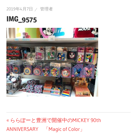
2019年4月7日
管理者
IMG_9575
投
前
ららぽーと豊洲で開催中のMICKEY 90th
の
ANNIVERSARY 「Magic of Color」
稿