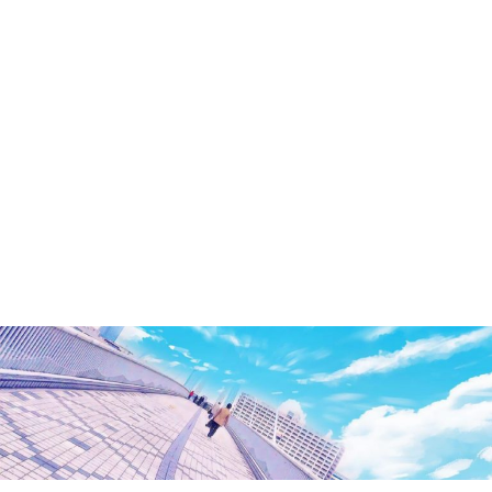
洲・
有
明・
と
き
ど
き
お
台
場
～