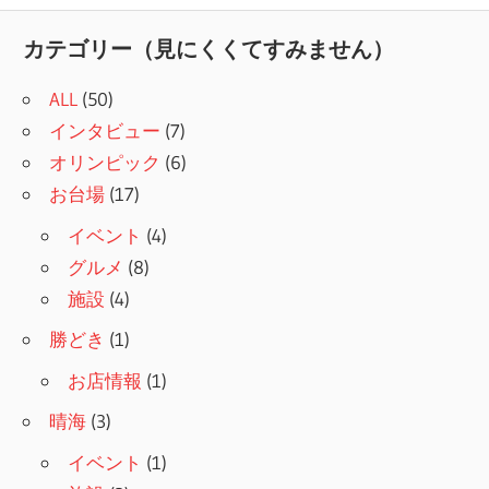
記
ナ
事:
カテゴリー（見にくくてすみません）
ビ
ALL
(50)
ゲ
インタビュー
(7)
ー
オリンピック
(6)
シ
お台場
(17)
ョ
イベント
(4)
グルメ
(8)
ン
施設
(4)
勝どき
(1)
お店情報
(1)
晴海
(3)
イベント
(1)