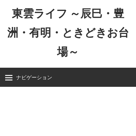
コ
東雲ライフ ～辰巳・豊
ン
テ
洲・有明・ときどきお台
ン
ツ
場～
へ
ス
東
キ
雲
ッ
ナビゲーション
ラ
プ
イ
フ
～
辰
巳・
豊