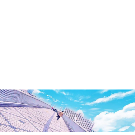
洲・
有
明・
と
き
ど
き
お
台
場
～