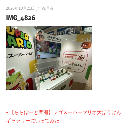
2020年10月21日
管理者
IMG_4826
投
前
【ららぽーと豊洲】レゴスーパーマリオ大ぼうけん
の
ギャラリーにいってみた
稿