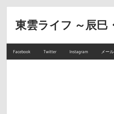
コ
ン
東雲ライフ ～辰巳
テ
ン
東
ツ
雲
へ
Facebook
Twitter
Instagram
メール
ラ
ス
イ
キ
フ
ッ
～
プ
辰
巳・
豊
洲・
有