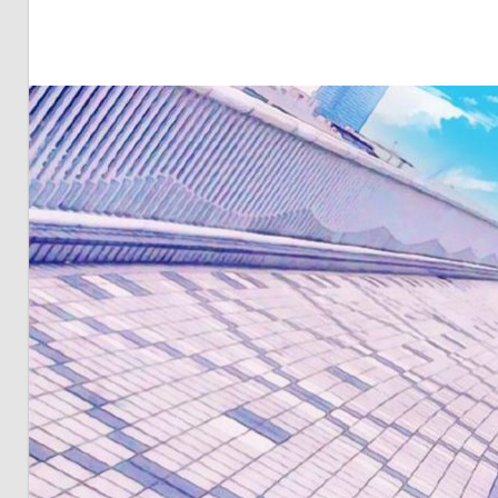
明・
と
き
ど
き
お
台
場
～