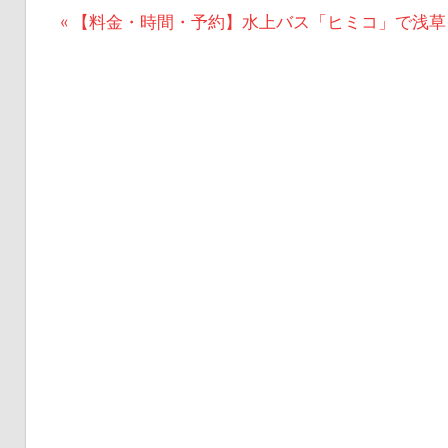
投
前
【料金・時間・予約】水上バス「ヒミコ」で浅草
の
稿
記
ナ
事:
ビ
ゲ
ー
シ
ョ
ン