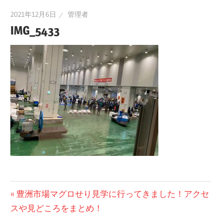
2021年12月6日
管理者
IMG_5433
投
前
豊洲市場マグロせり見学に行ってきました！アクセ
の
スや見どころをまとめ！
稿