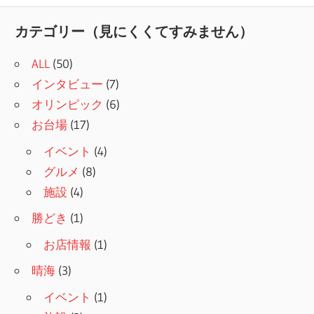
記
ナ
事:
カテゴリー（見にくくてすみません）
ビ
ALL
(50)
ゲ
インタビュー
(7)
ー
オリンピック
(6)
シ
お台場
(17)
ョ
イベント
(4)
グルメ
(8)
ン
施設
(4)
勝どき
(1)
お店情報
(1)
晴海
(3)
イベント
(1)