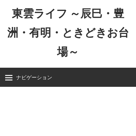
コ
東雲ライフ ～辰巳・豊
ン
テ
洲・有明・ときどきお台
ン
ツ
場～
へ
ス
東
キ
雲
ッ
ナビゲーション
ラ
プ
イ
フ
～
辰
巳・
豊