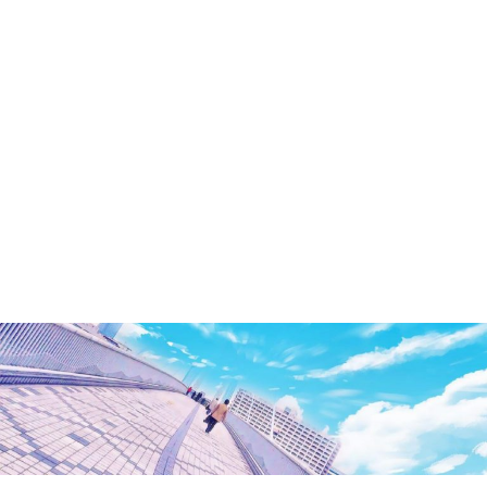
洲・
有
明・
と
き
ど
き
お
台
場
～