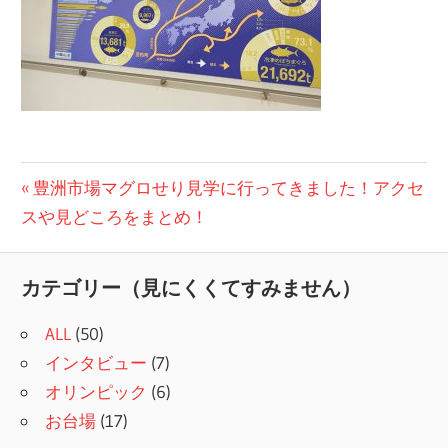
投
前
豊洲市場マグロせり見学に行ってきました！アクセ
の
スや見どころをまとめ！
稿
記
ナ
事:
カテゴリー（見にくくてすみません）
ビ
ALL
(50)
ゲ
インタビュー
(7)
ー
オリンピック
(6)
シ
お台場
(17)