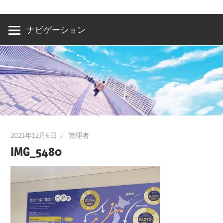
洲・
有
ナビゲーション
明・
と
き
ど
き
お
台
2021年12月6日
管理者
場
IMG_5480
～