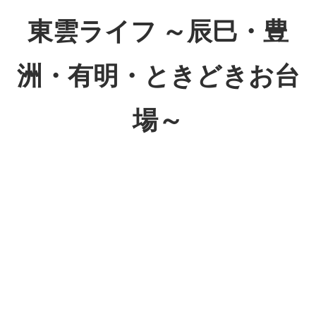
コ
東雲ライフ ～辰巳・豊
ン
テ
洲・有明・ときどきお台
ン
ツ
場～
へ
ス
東
キ
雲
ッ
ラ
プ
イ
フ
～
辰
巳・
豊