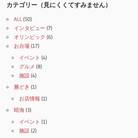
記
カテゴリー（見にくくてすみません）
ナ
事:
ビ
ALL
(50)
インタビュー
(7)
ゲ
オリンピック
(6)
ー
お台場
(17)
シ
イベント
(4)
ョ
グルメ
(8)
施設
(4)
ン
勝どき
(1)
お店情報
(1)
晴海
(3)
イベント
(1)
施設
(2)