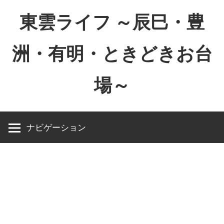
コ
東雲ライフ ～辰巳・豊
ン
テ
洲・有明・ときどきお台
ン
ツ
場～
へ
ス
東
キ
雲
ッ
ナビゲーション
ラ
プ
イ
フ
～
辰
巳・
豊