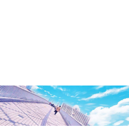
洲・
有
明・
と
き
ど
き
お
台
場
～