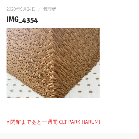
2020年9月24日
管理者
IMG_4354
投
前
閉館まであと一週間 CLT PARK HARUMI
の
稿