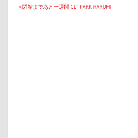
投
前
閉館まであと一週間 CLT PARK HARUMI
の
稿
記
ナ
事:
ビ
ゲ
ー
シ
ョ
ン