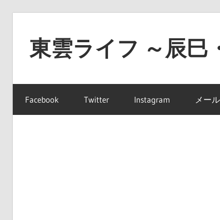
コ
ン
東雲ライフ ～辰巳
テ
ン
東
ツ
雲
へ
Facebook
Twitter
Instagram
メール
ラ
ス
イ
キ
フ
ッ
～
プ
辰
巳・
豊
洲・
有