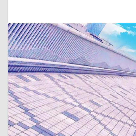
明・
と
き
ど
き
お
台
場
～