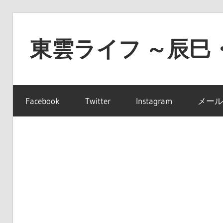
コ
ン
東雲ライフ ～辰巳
テ
ン
東
ツ
雲
へ
Facebook
Twitter
Instagram
メール
ラ
ス
イ
キ
フ
ッ
～
プ
辰
巳・
豊
洲・
有