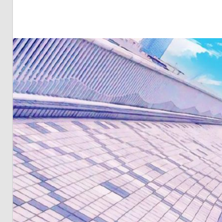
明・
と
き
ど
き
お
台
場
～