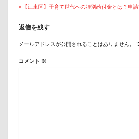
投
前
【江東区】子育て世代への特別給付金とは？申請
の
稿
記
返信を残す
ナ
事:
ビ
メールアドレスが公開されることはありません。
ゲ
コメント
※
ー
シ
ョ
ン